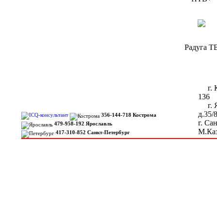
Радуга Т
г. Ко
136
г. Я
д.35/
356-144-718 Кострома
г. Са
479-958-192 Ярославль
М.Каз
417-310-852 Санкт-Петербург