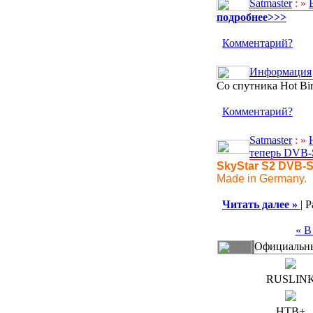
Satmaster
: »
подробнее>>>
Комментарий?
Информация
Со спутника Hot Bi
Комментарий?
Satmaster
: »
теперь DVB-
SkyStar S2 DVB-S
Made in Germany.
Читать далее »
| 
« В
Официальны
RUSLIN
НТВ+