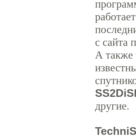
программ
работает
последн
с сайта 
А также 
известн
спутнико
SS2DiS
другие.
TechniS