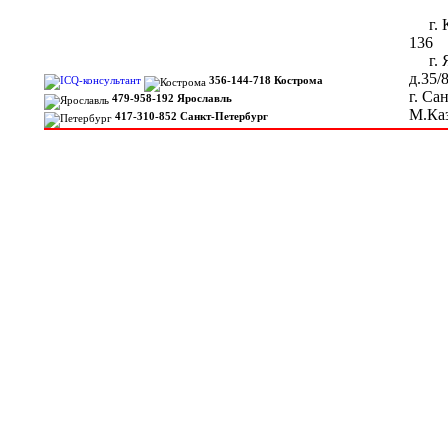
г. Ко
136
г. Я
д.35/
356-144-718 Кострома
г. Са
479-958-192 Ярославль
М.Каз
417-310-852 Санкт-Петербург