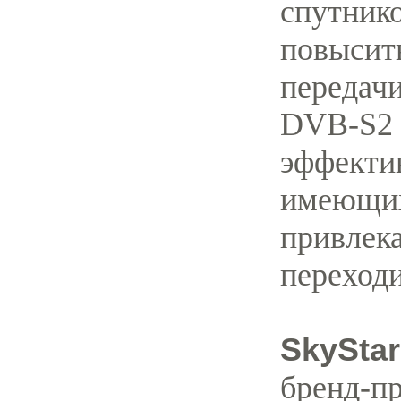
спутнико
повысит
передач
DVB-S2 
эффекти
имеющих
привлека
переход
SkyStar
бренд-п