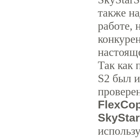
также на
работе, 
конкурен
настоящ
Так как 
S2 был и
провере
FlexCop
SkyStar
использу