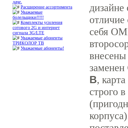
даче.
дизайне 
Расширение ассортимента
Уважаемые
отличие
болельщики!!!!!
Комплекты усиления
сотового 2G и интернет
себя OMI
сигнала 3G/LTE
Уважаемые абоненты
второсо
ТРИКОЛОР ТВ
Уважаемые абоненты!
внесены
заменен
B
, карт
строго в
(пригодн
корпуса)
поставл