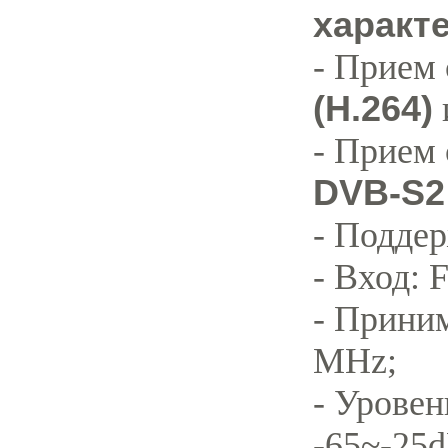
характ
- Прием
(H.264)
- Прием 
DVB-S2
- Подде
- Вход: 
- Прини
MHz;
- Уровен
-65~-25