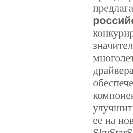
предлаг
россий
конкури
значител
многоле
драйвер
обеспеч
компоне
улучшить
ее на но
SkyStarS