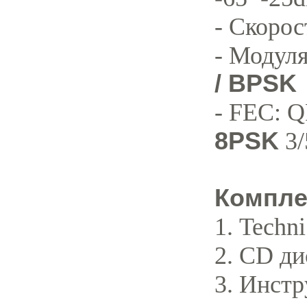
- Скорос
- Модул
/ BPSK
- FEC: QP
8PSK
3/
Компле
1. Techn
2. CD ди
3. Инстр