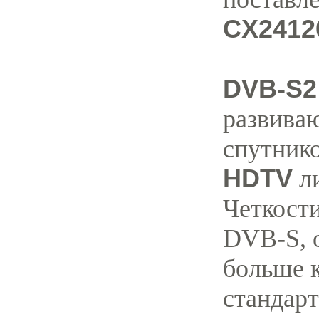
CX2412
DVB-S2
развива
спутник
HDTV
л
Четкости
DVB-S, о
больше к
стандар