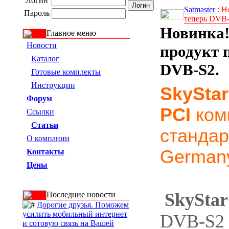
Логин
Satmaster
: Н
Пароль
теперь DVB-
Новинка!
Главное меню
Новости
продукт 
Каталог
DVB-S2.
Готовые комплекты
Инструкции
SkyStar
Форум
PCI
ком
Ссылки
Статьи
станда
О компании
German
Контакты
Цены
SkyStar
Последние новости
Дорогие друзья. Поможем
усилить мобильный интернет
DVB-S2 
и сотовую связь на Вашей