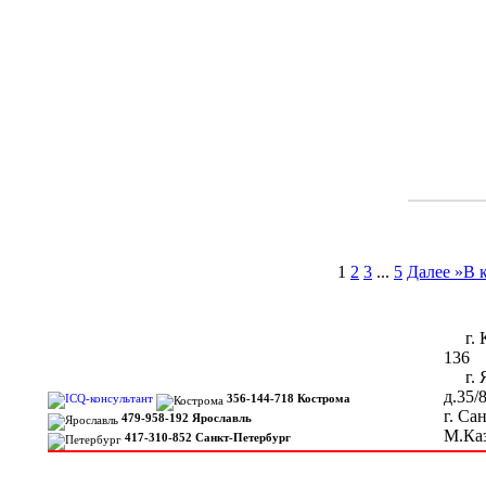
1
2
3
...
5
Далее »
В 
г. Ко
136
г. Я
д.35/
356-144-718 Кострома
г. Са
479-958-192 Ярославль
М.Каз
417-310-852 Санкт-Петербург