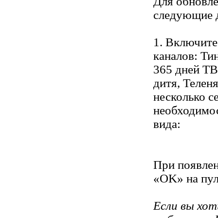
Для обновл
следующие 
1. Включите
каналов: Ти
365 дней ТВ
дитя, Телен
несколько с
необходимо
вида:
При появле
«OK» на пул
Если вы хо