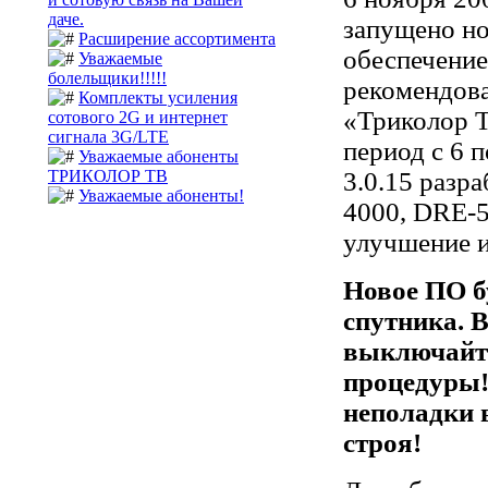
даче.
запущено н
Расширение ассортимента
обеспечение
Уважаемые
болельщики!!!!!
рекомендова
Комплекты усиления
«Триколор Т
сотового 2G и интернет
сигнала 3G/LTE
период с 6 
Уважаемые абоненты
ТРИКОЛОР ТВ
3.0.15 разр
Уважаемые абоненты!
4000, DRE-5
улучшение и
Новое ПО б
спутника. 
выключайте
процедуры!
неполадки в
строя!