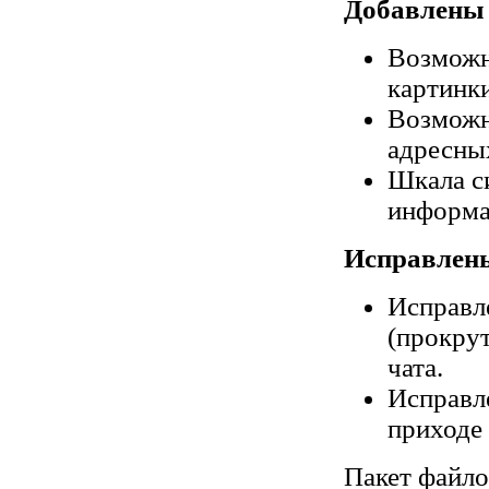
Добавлены 
Возможн
картинки
Возможно
адресны
Шкала си
информа
Исправлен
Исправл
(прокру
чата.
Исправл
приходе
Пакет файло