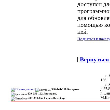
доступен дл
программног
для обновле
помощью ком
ней.
Подняться к начал
[
Вернуться
г. Ко
136
г. Я
д.35/
356-144-718 Кострома
г. Са
479-958-192 Ярославль
М.Каз
417-310-852 Санкт-Петербург