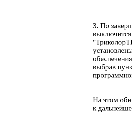
3. По завер
выключится,
"ТриколорТВ
установлены
обеспечения
выбрав пункт
программног
На этом обн
к дальнейше