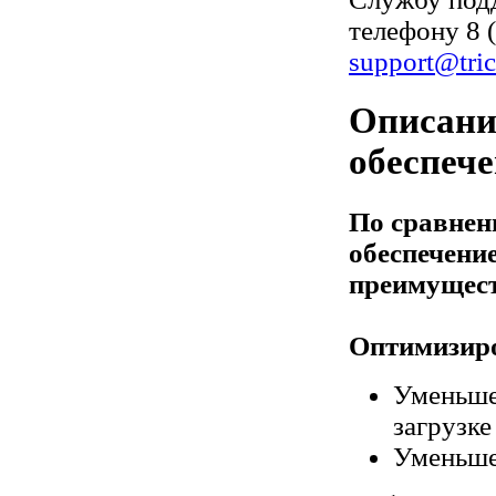
телефону 8 
support@tric
Описани
обеспече
По сравне
обеспечени
преимущес
Оптимизиро
Уменьше
загрузке
Уменьше